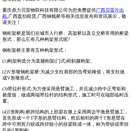
重庆鼎力贝雷物联科技有限公司为您免费提供
广西贝雷片出
租
,广西盘扣租赁,广西钢栈桥等相关信息发布和资讯展示，敬
请关注！
钢桁架桥是我们在城市人行桥、高架桥以及立交桥常用的桥梁
形式，那么它有几种构架形式呢?
钢桁架桥主要有五种构架形式：
(1)刚架构造分为直腿刚架(门式)和斜腿刚架。
(2)V形墩钢桁架桥:为减少支柱肩部的负弯矩峰值，将支柱做
成V形墩形式。
(3)带拉杆形式:为方便采用悬臂施工，并且减少跨中正弯矩和
挠度值，做成两端带拉杆的结构形式，施工时可在端部临时压
重。
(4)T形刚构:桥跨结构的上部梁在墩上采用两边平衡悬臂施工，
首先形成一个T字形的悬臂结构，然后相邻的两个T形悬臂在
跨中可用剪力铰或跨径较小的挂梁联成一体，称为带铰或带挂
孔的T形刚构。