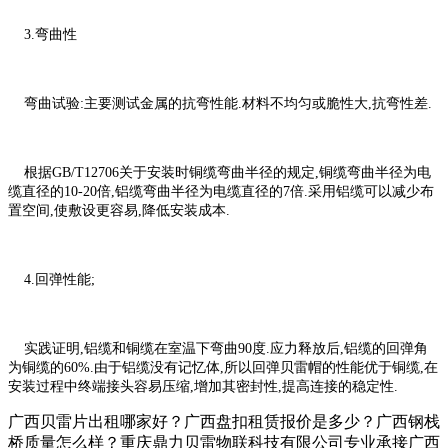
3.弯曲性
弯曲试验:主要测试金属的抗弯性能.材料不均匀或脆性大,抗弯性差.
根据GB/T12706关于安装时铜缆弯曲半径的规定,铜缆弯曲半径为电
缆直径的10-20倍,铝缆弯曲半径为电缆直径的7倍.采用铝缆可以减少布
置空间,使敷设更容易,降低安装成本.
4.回弹性能;
实践证明,铝缆和铜缆在室温下弯曲90度.应力释放后,铝缆的回弹角
为铜缆的60%.由于铝缆没有记忆体,所以回弹贝雷帽的性能优于铜缆,在
安装过程中终端接头容易压缩,增加其密封性,提高连接的稳定性.
广西贝雷片出租哪家好？广西盘扣租赁报价是多少？广西钢栈
桥质量怎么样？重庆鼎力贝雷物联科技有限公司专业承接广西