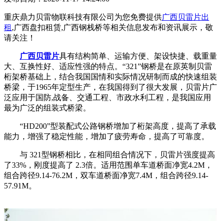
重庆鼎力贝雷物联科技有限公司为您免费提供
广西贝雷片出
租
,广西盘扣租赁,广西钢栈桥等相关信息发布和资讯展示，敬
请关注！
广西贝雷片
具有结构简单、运输方便、架设快捷、载重量
大、互换性好、适应性强的特点。“321”钢桥是在原英制贝雷
桁架桥基础上，结合我国国情和实际情况研制而成的快速组装
桥梁，于1965年定型生产，在我国得到了很大发展，贝雷片广
泛应用于国防,战备、交通工程、市政水利工程，是我国应用
最为广泛的组装式桥梁。
“HD200”型装配式公路钢桥增加了桁架高度，提高了承载
能力，增强了稳定性能，增加了疲劳寿命，提高了可靠度。
与 321型钢桥相比，在相同组合情况下，贝雷片强度提高
了33%，刚度提高了 2.3倍。适用范围单车道桥面净宽4.2M，
组合跨径9.14-76.2M，双车道桥面净宽7.4M，组合跨径9.14-
57.91M。