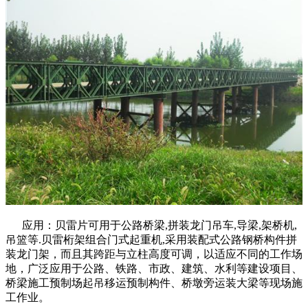
应用：贝雷片可用于公路桥梁,拼装龙门吊车,导梁,架桥机,
吊篮等.贝雷桁架组合门式起重机,采用装配式公路钢桥构件拼
装龙门架，而且其跨距与立柱高度可调，以适应不同的工作场
地，广泛应用于公路、铁路、市政、建筑、水利等建设项目、
桥梁施工预制场起吊移运预制构件、桥墩旁运装大梁等现场施
工作业。