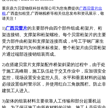
重庆鼎力贝雷物联科技有限公司为您免费提供
广西贝雷片出
租
,广西盘扣租赁,广西钢栈桥等相关信息发布和资讯展示，敬
请关注！
1)
广西贝雷片
的主要部件由四个部件组成:桁架片、桁
架连接销、支撑架和桁架螺栓。每个贝雷桁架片的主要
受力部件由桁架和支撑架连接而成，8号工字钢厂家生
产的支撑架均为90厘米标准架。整个桁架片由贝雷桁架
片通过端部连接销组装而成。
2)在搭建贝雷片支撑架配件桥架斜梁的过程中，由于处
于施工高峰期，施工队伍处于交叉作业中，应加强安全
监控，现场设置安全监控人员。水平和垂直材料的运输
必须设置临时警示区，并使用红白三角旗围栏。防止非
建筑工人进入。
3)架体的组装材料主要依靠人工传输和部分起重机运
输。为了保证施工中所有材料的运输，施工人员应安全